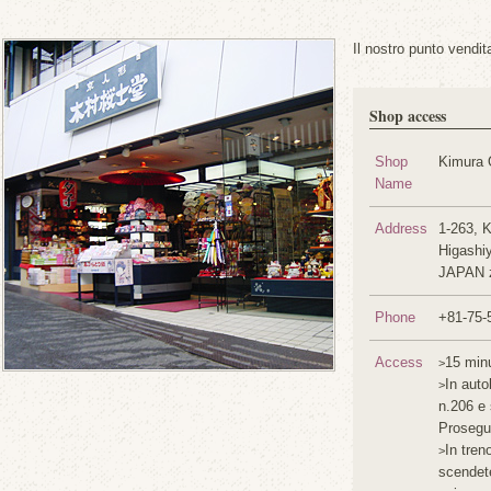
Il nostro punto vendit
Shop access
Shop
Kimura 
Name
Address
1-263, 
Higashiy
JAPAN z
Phone
+81-75-
Access
15 minu
>
In auto
>
n.206 e
Prosegui
In tren
>
scendet