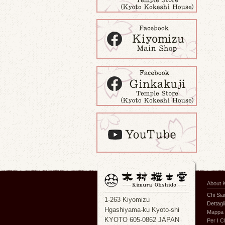
About 
Chi Si
1-263 Kiyomizu
Dettagli
Hgashiyama-ku Kyoto-shi
Mappa 
KYOTO 605-0862 JAPAN
Per I Cl