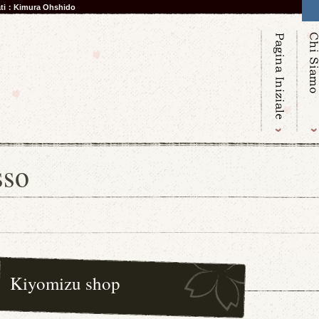
nati：Kimura Ohshido
sso
Kiyomizu shop