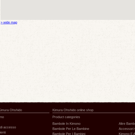
> wide map
Kimura Ohshido
Kimura Ohshido online shop
amo
Product categories
Bambole In Kimono
Altre Bamb
di accesso
Bambole Per Le Bambine
Accessori 
ienti
Bambole Per I Bambini
Kimono E A