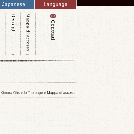
Japanese
Language
English
French
Italy
Spanish
Germany
Chinese
Russian
Taiwanese
Korean
Kimura Ohshido Top page
» Mappa di accesso