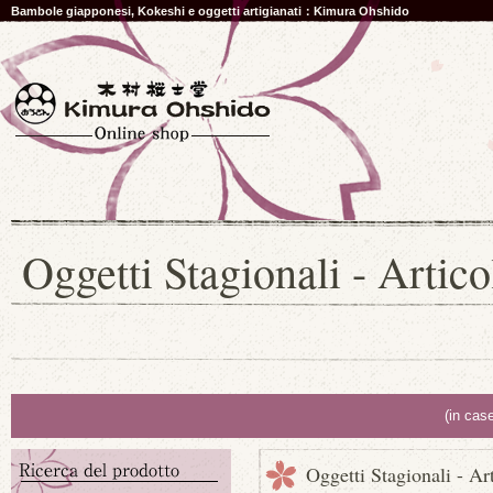
Bambole giapponesi, Kokeshi e oggetti artigianati：Kimura Ohshido
Oggetti Stagionali - Artico
(in cas
Oggetti Stagionali - Ar