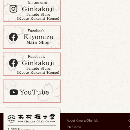
About Kimura Ohshido
K
Chi Siamo
P
1-263 Kiyomizu