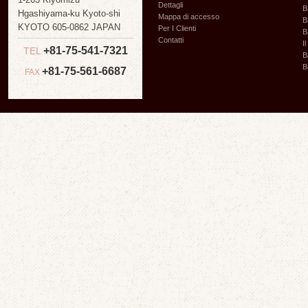
Dettagli
B
Hgashiyama-ku Kyoto-shi
Mappa di accesso
B
KYOTO 605-0862 JAPAN
Per I Clienti
B
Contatti
I
+81-75-541-7321
TEL
B
B
+81-75-561-6687
FAX