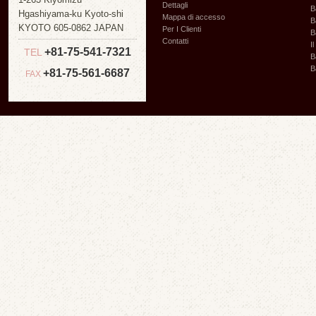
Dettagli
B
Hgashiyama-ku Kyoto-shi
Mappa di accesso
B
KYOTO 605-0862 JAPAN
Per I Clienti
B
Contatti
I
+81-75-541-7321
TEL
B
B
+81-75-561-6687
FAX