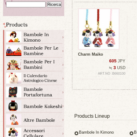
Charm Maiko
605
JPY
3
≒
USD
ART.NO :B660100
Products Lineup
Bambole In Kimono
B