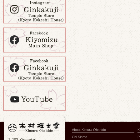
About Kimura Ohshido
K
Chi Siamo
P
1-263 Kiyomizu