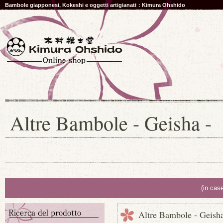
Bambole giapponesi, Kokeshi e oggetti artigianati：Kimura Ohshido
Altre Bambole - Geisha -
(in cas
Altre Bambole - Geisha