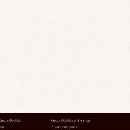
Kimura Ohshido
Kimura Ohshido online shop
amo
Product categories