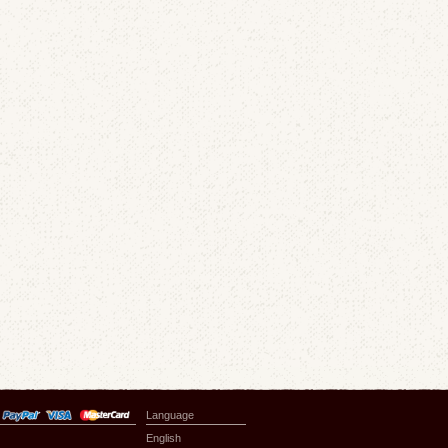
Language
English