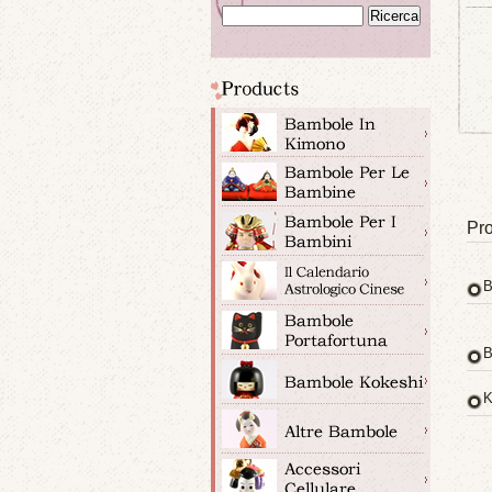
Pro
B
B
K