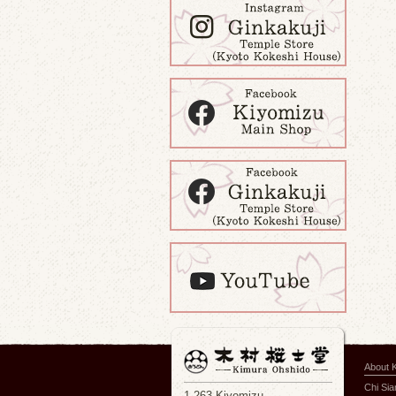
About 
Chi Si
1-263 Kiyomizu