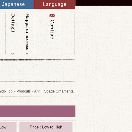
Japanese
Language
English
French
Italy
Spanish
Germany
Chinese
Russian
Taiwanese
Korean
ido Top
» Prodcuts »
Altri
» Spade Ornamentali
 Low
Price : Low to High