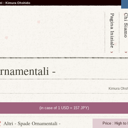
nati：Kimura Ohshido
rnamentali -
Kimura Ohsh
(in case of 1 USD = 157 JPY)
Altri - Spade Ornamentali -
Price : High to