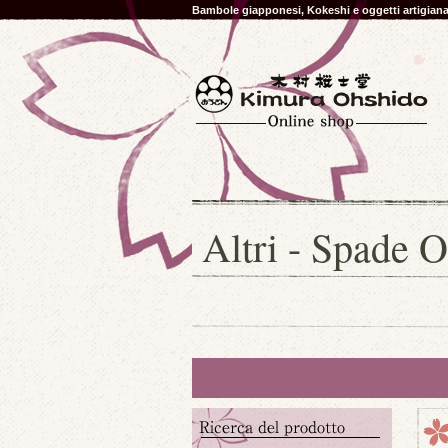
Bambole giapponesi, Kokeshi e oggetti artigia
Altri - Spade O