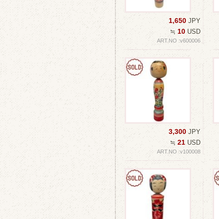
1,650
JPY
10
≒
USD
ART.NO :v600006
3,300
JPY
21
≒
USD
ART.NO :v100008