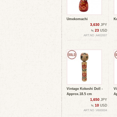
Umekomachi
K
3,630
JPY
23
≒
USD
ART.NO :A402007
Vintage Kokeshi Doll -
Vi
Approx.18.5 cm
A
1,650
JPY
10
≒
USD
ART.NO :V600004