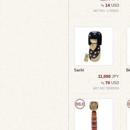
14
≒
USD
ART.NO :v700001
Sachi
B
11,000
JPY
70
≒
USD
ART.NO :B390059