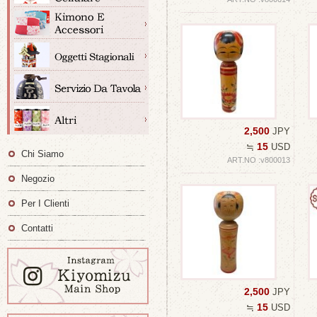
2,500
JPY
15
≒
USD
Chi Siamo
ART.NO :v800013
Negozio
Per I Clienti
Contatti
2,500
JPY
15
≒
USD