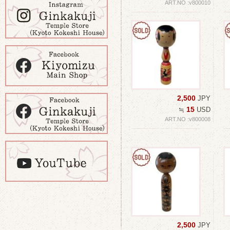
ART.NO :v800010
2,500
JPY
15
≒
USD
ART.NO :v800008
2,500
JPY