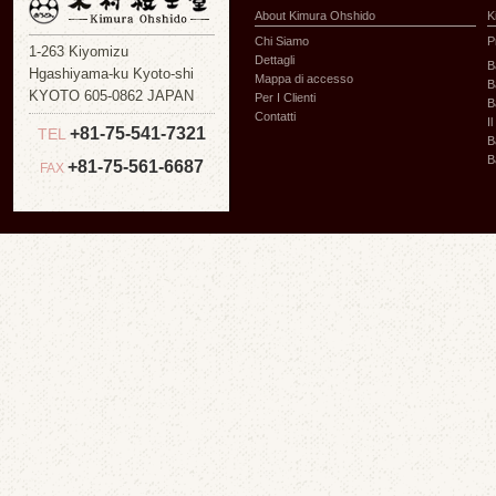
About Kimura Ohshido
K
Chi Siamo
P
1-263 Kiyomizu
Dettagli
B
Hgashiyama-ku Kyoto-shi
Mappa di accesso
B
KYOTO 605-0862 JAPAN
Per I Clienti
B
Contatti
I
+81-75-541-7321
TEL
B
B
+81-75-561-6687
FAX