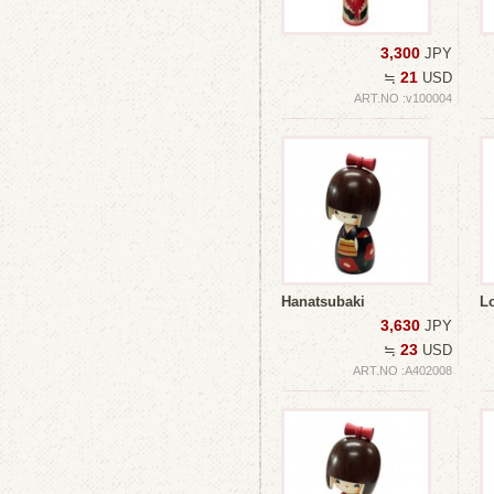
3,300
JPY
21
≒
USD
ART.NO :v100004
Hanatsubaki
Lo
3,630
JPY
23
≒
USD
ART.NO :A402008