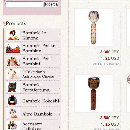
3,300
JPY
21
≒
USD
ART.NO :v100012
2,500
JPY
15
≒
USD
ART.NO :v800014