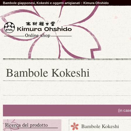
Bambole giapponesi, Kokeshi e oggetti artigianati：Kimura Ohshido
Bambole Kokeshi
(in cas
Bambole Kokeshi