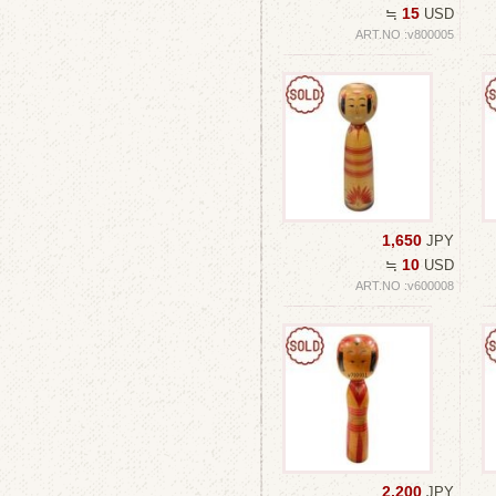
15
≒
USD
ART.NO :v800005
1,650
JPY
10
≒
USD
ART.NO :v600008
2,200
JPY