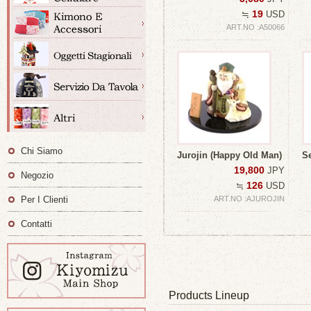
19
≒
USD
ART.NO :A50066
Chi Siamo
Jurojin (Happy Old Man)
S
19,800
JPY
Negozio
126
≒
USD
Per I Clienti
ART.NO :AJUROJIN
Contatti
Products Lineup