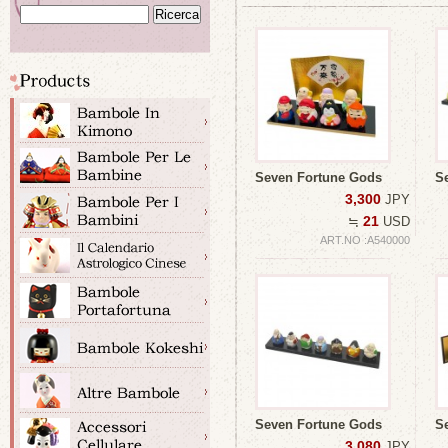
Seven Fortune Gods
S
3,300
JPY
21
≒
USD
ART.NO :A540000
Seven Fortune Gods
S
3,080
JPY