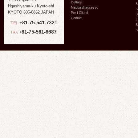
Dettagli
B
Hgashiyama-ku Kyoto-shi
Mappa di accesso
B
KYOTO 605-0862 JAPAN
Per I Clienti
B
Contatti
I
+81-75-541-7321
TEL
B
B
+81-75-561-6687
FAX