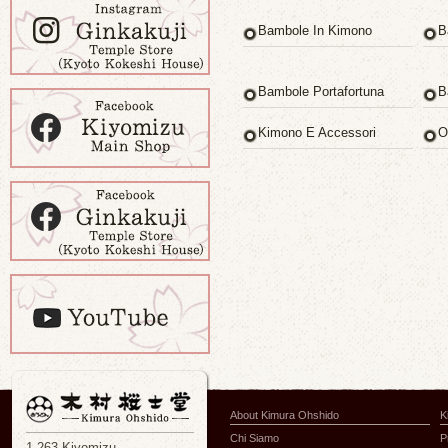
Bambole In Kimono
B
Bambole Portafortuna
B
Kimono E Accessori
O
About Kimura Ohshido
K
Chi Siamo
P
1-263 Kiyomizu