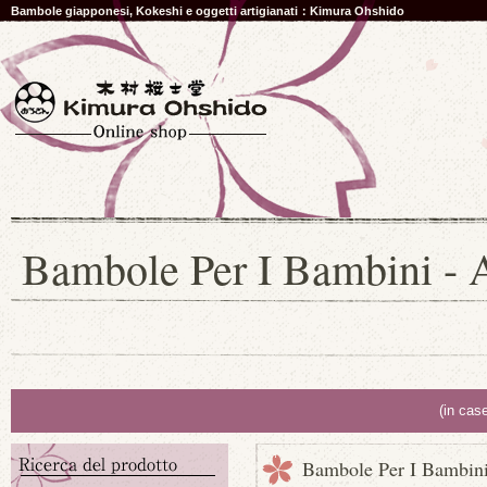
Bambole giapponesi, Kokeshi e oggetti artigianati：Kimura Ohshido
Bambole Per I Bambini - Al
(in cas
Bambole Per I Bambini 