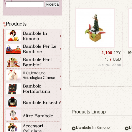
M
1,100
JPY
7
≒
USD
ART.NO :A2-98
Products Lineup
Bambole In Kimono
B