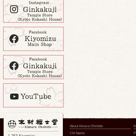
About Kimura Ohshido
K
Chi Siamo
P
1-263 Kiyomizu