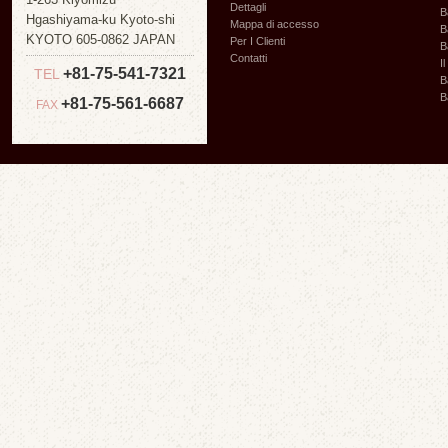
Dettagli
B
Hgashiyama-ku Kyoto-shi
Mappa di accesso
B
KYOTO 605-0862 JAPAN
Per I Clienti
B
Contatti
I
+81-75-541-7321
TEL
B
B
+81-75-561-6687
FAX