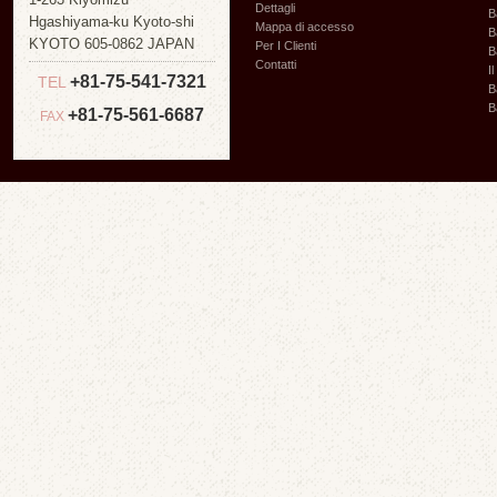
Dettagli
B
Hgashiyama-ku Kyoto-shi
Mappa di accesso
B
KYOTO 605-0862 JAPAN
Per I Clienti
B
Contatti
I
+81-75-541-7321
TEL
B
B
+81-75-561-6687
FAX