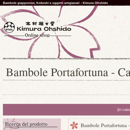
Bambole giapponesi, Kokeshi e oggetti artigianati：Kimura Ohshido
Bambole Portafortuna - Ca
(in cas
Bambole Portafortuna 