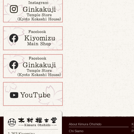
About Kimura Ohshido
K
Chi Siamo
P
1-263 Kiyomizu