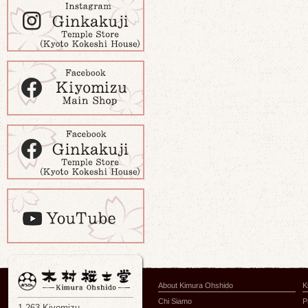
About Kimura Ohshido
K
Chi Siamo
P
1-263 Kiyomizu