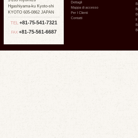
Dettagli
B
Hgashiyama-ku Kyoto-shi
Mappa di accesso
B
KYOTO 605-0862 JAPAN
Per I Clienti
B
Contatti
I
+81-75-541-7321
TEL
B
B
+81-75-561-6687
FAX