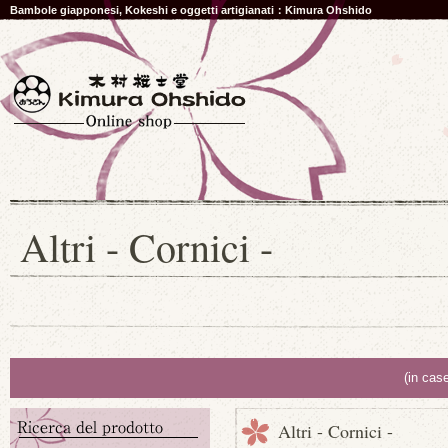
Bambole giapponesi, Kokeshi e oggetti artigianati：Kimura Ohshido
Altri - Cornici -
(in cas
Altri - Cornici -