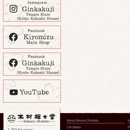
About Kimura Ohshido
K
Chi Siamo
P
1-263 Kiyomizu