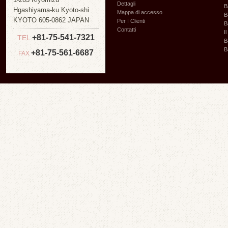
Dettagli
B
Hgashiyama-ku Kyoto-shi
Mappa di accesso
B
KYOTO 605-0862 JAPAN
Per I Clienti
B
Contatti
I
+81-75-541-7321
TEL
B
B
+81-75-561-6687
FAX