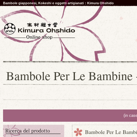
Bambole giapponesi, Kokeshi e oggetti artigianati：Kimura Ohshido
Bambole Per Le Bambine -
(in cas
Bambole Per Le Bambin