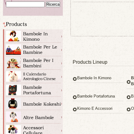
Products Lineup
Bambole In Kimono
B
B
Bambole Portafortuna
B
Kimono E Accessori
O