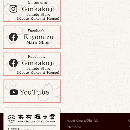
About Kimura Ohshido
K
Chi Siamo
P
1-263 Kiyomizu