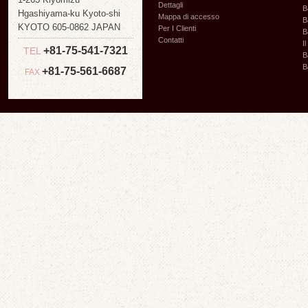
Dettagli
B
Hgashiyama-ku Kyoto-shi
Mappa di accesso
B
KYOTO 605-0862 JAPAN
Per I Clienti
B
Contatti
I
+81-75-541-7321
TEL
B
B
+81-75-561-6687
FAX