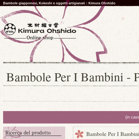
Bambole giapponesi, Kokeshi e oggetti artigianati：Kimura Ohshido
Bambole Per I Bambini - P
(in cas
Bambole Per I Bambini 