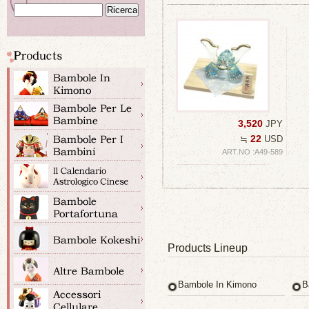
3,520
JPY
22
≒
USD
ART.NO :A49-589
Products Lineup
Bambole In Kimono
B