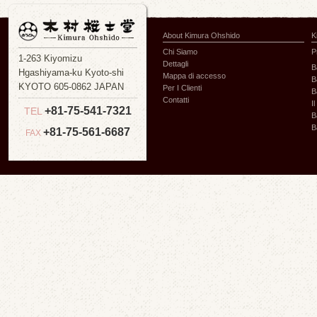
About Kimura Ohshido
K
Chi Siamo
P
1-263 Kiyomizu
Dettagli
B
Hgashiyama-ku Kyoto-shi
Mappa di accesso
B
KYOTO 605-0862 JAPAN
Per I Clienti
B
Contatti
I
+81-75-541-7321
TEL
B
B
+81-75-561-6687
FAX