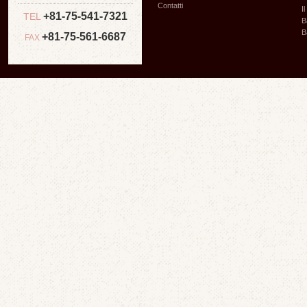
Contatti
I
+81-75-541-7321
TEL
B
B
+81-75-561-6687
FAX