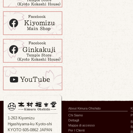
About Kimura Ohshido
K
Chi Siamo
P
1-263 Kiyomizu
Dettagli
B
Hgashiyama-ku Kyoto-shi
Mappa di accesso
B
KYOTO 605-0862 JAPAN
Per I Clienti
B