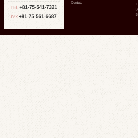
Contatti
I
+81-75-541-7321
TEL
B
B
+81-75-561-6687
FAX