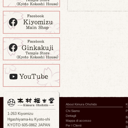
About Kimura Ohshido
K
Chi Siamo
P
1-263 Kiyomizu
Dettagli
B
Hgashiyama-ku Kyoto-shi
Mappa di accesso
B
KYOTO 605-0862 JAPAN
Per I Clienti
B