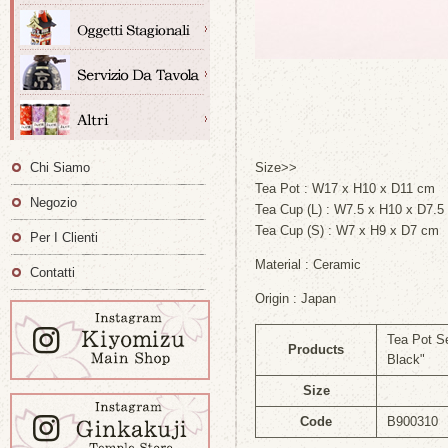
Chi Siamo
Size>>
Tea Pot : W17 x H10 x D11 cm
Negozio
Tea Cup (L) : W7.5 x H10 x D7.5
Tea Cup (S) : W7 x H9 x D7 cm
Per I Clienti
Material : Ceramic
Contatti
Origin : Japan
Tea Pot Se
Products
Black"
Size
Code
B900310