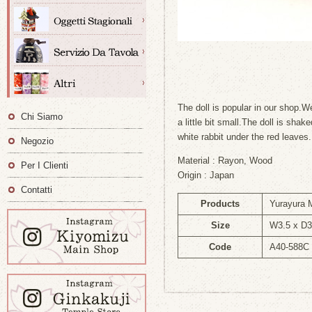
The doll is popular in our shop.We
Chi Siamo
a little bit small.The doll is sha
white rabbit under the red leaves.
Negozio
Material : Rayon, Wood
Per I Clienti
Origin : Japan
Contatti
Products
Yurayura 
Size
W3.5 x D3
Code
A40-588C