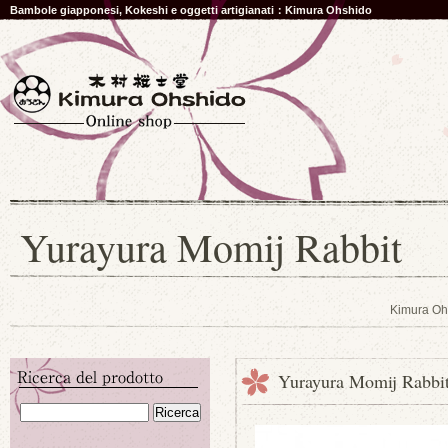
Bambole giapponesi, Kokeshi e oggetti artigianati：Kimura Ohshido
Yurayura Momij Rabbit
Kimura Oh
Yurayura Momij Rabbi