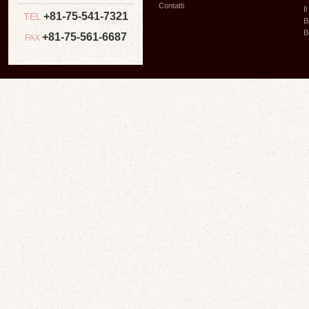
Contatti
I
+81-75-541-7321
TEL
B
B
+81-75-561-6687
FAX