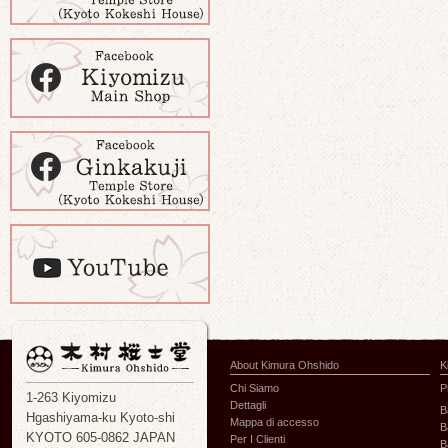
About Kimura Ohshido
K
Chi Siamo
P
1-263 Kiyomizu
Dettagli
B
Hgashiyama-ku Kyoto-shi
Mappa di accesso
B
KYOTO 605-0862 JAPAN
Per I Clienti
B