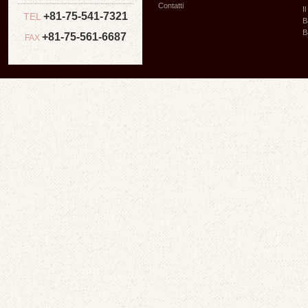
Contatti
I
+81-75-541-7321
TEL
B
B
+81-75-561-6687
FAX