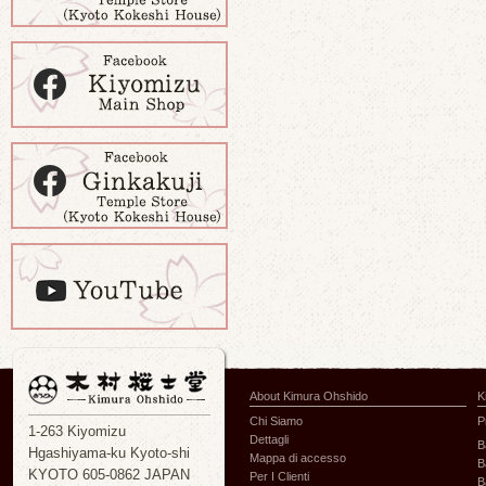
About Kimura Ohshido
K
Chi Siamo
P
1-263 Kiyomizu
Dettagli
B
Hgashiyama-ku Kyoto-shi
Mappa di accesso
B
KYOTO 605-0862 JAPAN
Per I Clienti
B