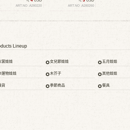
4
3
≒
USD
≒
USD
ART.NO :A280220
ART.NO :A280260
ducts Lineup
衣裳娃娃
女兒節娃娃
五月娃娃
幸運物娃娃
木芥子
其他娃娃
雜貨
季節商品
餐具