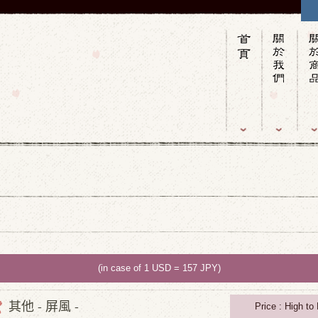
(in case of 1 USD = 157 JPY)
其他 - 屏風 -
Price : High to