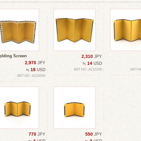
plding Screen
2,310
JPY
2,970
JPY
14
≒
USD
18
≒
USD
ART.NO :A210180
ART.N
ART.NO :A210060
770
550
JPY
JPY