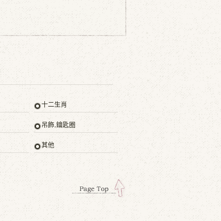
十二生肖
吊飾,鑰匙圈
其他