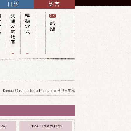
日語
語言
英語
法語
義大利語
西班牙語
德語
中文(簡體字)
俄語
中文(繁體字)
韓語
Kimura Ohshido Top
» Prodcuts »
其他
» 屏風
 Low
Price : Low to High