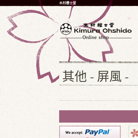
木村櫻士堂
其他 - 屏風 -