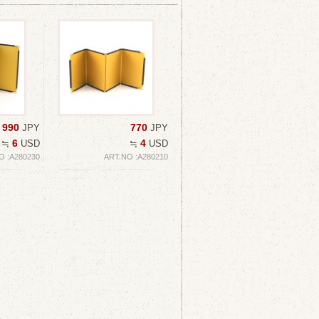
990
770
JPY
JPY
6
4
≒
USD
≒
USD
O :A280230
ART.NO :A280210