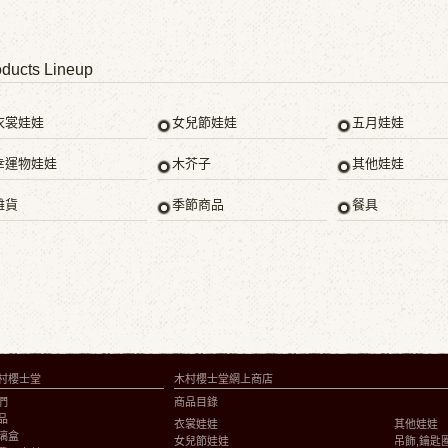
ducts Lineup
衣裳娃娃
女兒節娃娃
五月娃娃
幸運物娃娃
木芥子
其他娃娃
雜貨
季節商品
餐具
村櫻士堂
木村櫻士堂網上商店
們
商品目錄
品
衣裳娃娃
其他娃娃
璃盒
女兒節娃娃
吊飾,鑰匙