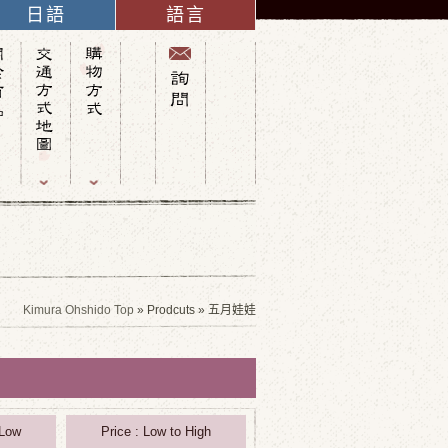
日語
語言
英語
法語
義大利語
西班牙語
德語
中文(簡體字)
俄語
中文(繁體字)
韓語
Kimura Ohshido Top
» Prodcuts » 五月娃娃
 Low
Price : Low to High