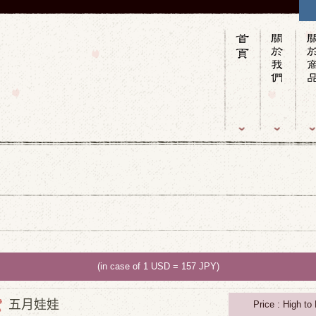
(in case of 1 USD = 157 JPY)
五月娃娃
Price : High to