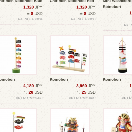
hirimen Noborikoi Blue
Chirimen Noborikoi Red
Mini Washikoro
Koinobori
1,320
1,320
JPY
JPY
1
8
8
≒
USD
≒
USD
ART.NO :A60034
ART.NO :A60033
ART.
oinobori
Koinobori
Koinobori
4,180
3,960
1
JPY
JPY
26
25
≒
USD
≒
USD
ART.NO :A960330
ART.NO :A961009
ART.N