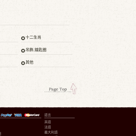
十二生肖
吊飾,鑰匙圈
其他
語言
英語
法語
義大利語
圈