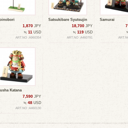
oinobori
Satsukibare Syutsujin
Samurai
1,870
18,700
7
JPY
JPY
11
119
≒
USD
≒
USD
ART.NO :A960354
ART.NO :A460791
ART.N
usha Katana
7,590
JPY
48
≒
USD
ART.NO :A460130