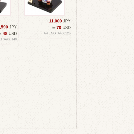
11,000
JPY
,590
JPY
70
≒
USD
48
≒
USD
ART.NO :A460125
O :A460140