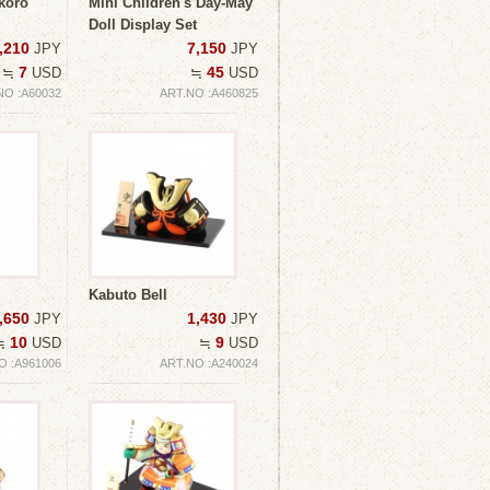
koro
Mini Children's Day-May
Doll Display Set
,210
7,150
JPY
JPY
7
45
≒
USD
≒
USD
NO :A60032
ART.NO :A460825
Kabuto Bell
,650
1,430
JPY
JPY
10
9
≒
USD
≒
USD
O :A961006
ART.NO :A240024