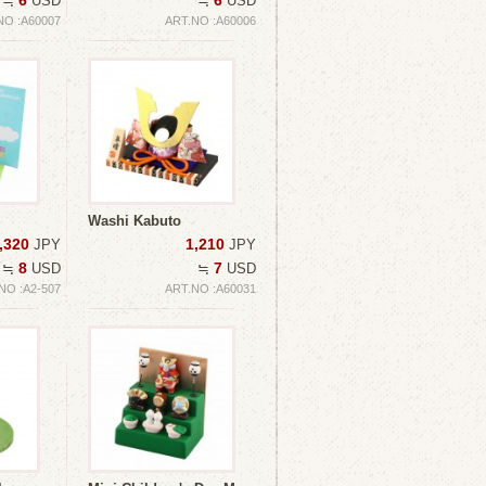
6
6
≒
USD
≒
USD
NO :A60007
ART.NO :A60006
Washi Kabuto
,320
1,210
JPY
JPY
8
7
≒
USD
≒
USD
NO :A2-507
ART.NO :A60031