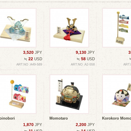
3,520
9,130
3
JPY
JPY
22
58
≒
USD
≒
USD
ART.NO :A49-589
ART.NO :A2-558
ART.
oinobori
Momotaro
Korokoro Momo
1,870
2,200
JPY
JPY