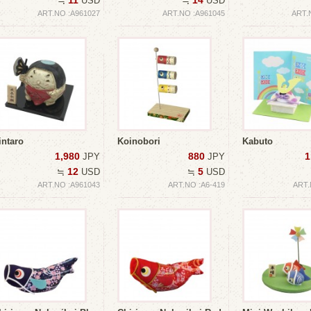
11
14
≒
USD
≒
USD
ART.NO :A961027
ART.NO :A961045
ART.
intaro
Koinobori
Kabuto
1,980
880
1
JPY
JPY
12
5
≒
USD
≒
USD
ART.NO :A961043
ART.NO :A6-419
ART.