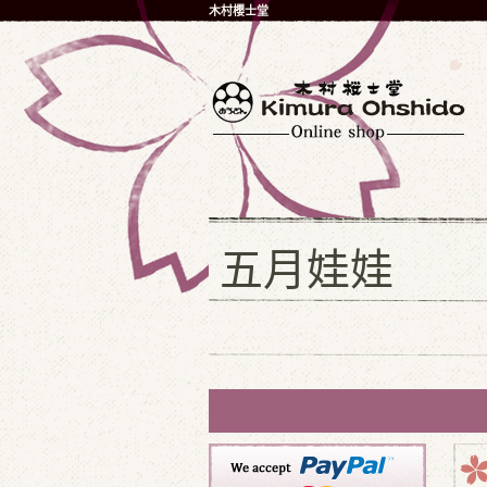
木村櫻士堂
五月娃娃