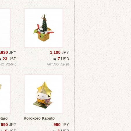
,630
1,100
JPY
JPY
23
7
≒
USD
≒
USD
NO :A2-543
ART.NO :A2-98
taro
Korokoro Kabuto
990
990
JPY
JPY