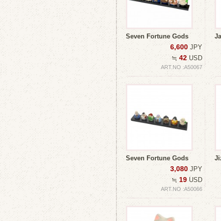
Seven Fortune Gods
Ja
6,600
JPY
42
≒
USD
ART.NO :A50067
Seven Fortune Gods
J
3,080
JPY
19
≒
USD
ART.NO :A50066