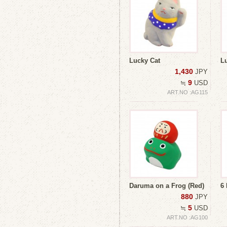
Lucky Cat
L
1,430
JPY
9
≒
USD
ART.NO :AG115
Daruma on a Frog (Red)
6 
880
JPY
5
≒
USD
ART.NO :AG100