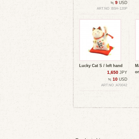
9
≒
USD
ART.NO :BSH-120P
Lucky Cat S / left hand
Ma
o
1,650
JPY
10
≒
USD
ART.NO :A70042