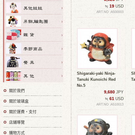
19
≒
USD
ART.NO :A500003
Shigaraki-yaki Ninja-
Sh
Tanuki Kunoichi Red
T
No.5
關於我們
9,680
JPY
61
≒
USD
關於玻璃盒
ART.NO :A510013
關於運費・支付
店鋪導覽
購物方式