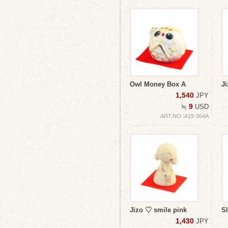
Owl Money Box A
J
1,540
JPY
9
≒
USD
ART.NO :A19-354A
Jizo ♡ smile pink
S
1,430
JPY