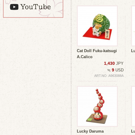
Cat Doll Fuku-katsugi
L
A.Calico
1,430
JPY
9
≒
USD
ART.NO :A963088A
Lucky Daruma
L