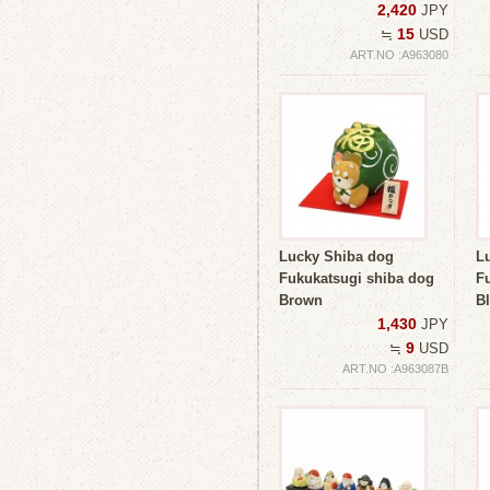
2,420
JPY
15
≒
USD
ART.NO :A963080
Lucky Shiba dog
L
Fukukatsugi shiba dog
F
Brown
B
1,430
JPY
9
≒
USD
ART.NO :A963087B