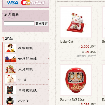
lucky Cat
S
2,200
JPY
14
≒
USD
ART.NO :A70076
Daruma №3 15㎝
D
3,025
JPY