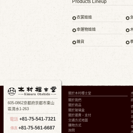
Products Lineup
衣裳娃娃
幸運物娃娃
雜貨
關於木村櫻士堂
關於我們
605-0862京都府京都市東山
關於商品
區清水1-263
關於玻璃盒
關於運費・支付
+81-75-541-7321
電話
交通方式地圖
購物方式
+81-75-561-6687
傳真
詢問