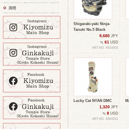
詢問
Shigaraki-yaki Ninja-
Tanuki No.5 Black
9,680
JPY
61
≒
USD
ART.NO :A510003
Lucky Cat NYAN DMC
Ma
1,320
JPY
8
≒
USD
ART.NO :A963201