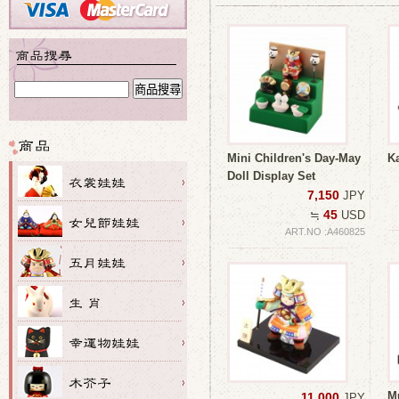
Mini Children's Day-May
K
Doll Display Set
7,150
JPY
45
≒
USD
ART.NO :A460825
M
11,000
JPY