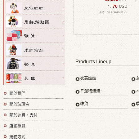
70
≒
USD
ART.NO :A460125
Products Lineup
衣裳娃娃
幸運物娃娃
關於我們
雜貨
關於玻璃盒
關於運費・支付
店鋪導覽
購物方式