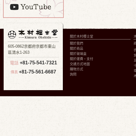
關於木村櫻士堂
關於我們
605-0862京都府京都市東山
關於商品
區清水1-263
關於玻璃盒
關於運費・支付
+81-75-541-7321
電話
交通方式地圖
購物方式
+81-75-561-6687
傳真
詢問