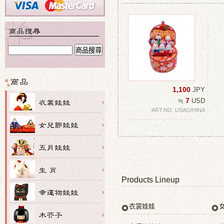
1,100
JPY
7
≒
USD
ART.NO :USAGIHINA
Products Lineup
衣裳娃娃