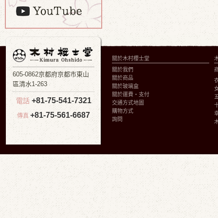
關於木村櫻士堂
關於我們
605-0862京都府京都市東山
關於商品
區清水1-263
關於玻璃盒
關於運費・支付
+81-75-541-7321
電話
交通方式地圖
購物方式
+81-75-561-6687
傳真
詢問