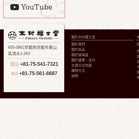
關於木村櫻士堂
關於我們
605-0862京都府京都市東山
關於商品
區清水1-263
關於玻璃盒
關於運費・支付
+81-75-541-7321
電話
交通方式地圖
購物方式
+81-75-561-6687
傳真
詢問