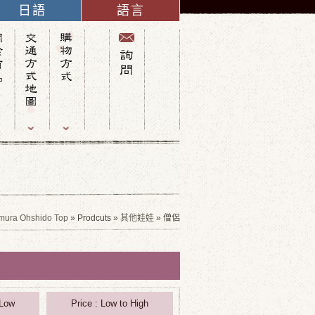
日語
語言
英語
法語
義大利語
西班牙語
德語
中文(簡體字)
俄語
中文(繁體字)
韓語
mura Ohshido Top
» Prodcuts »
其他娃娃
» 僧侶
 Low
Price : Low to High