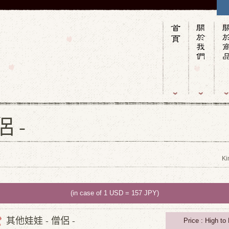
 -
Ki
(in case of 1 USD = 157 JPY)
其他娃娃 - 僧侶 -
Price : High to