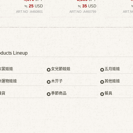
25
35
≒
USD
≒
USD
ART.NO :A460801
ART.NO :A460799
ART.N
ducts Lineup
衣裳娃娃
女兒節娃娃
五月娃娃
幸運物娃娃
木芥子
其他娃娃
雜貨
季節商品
餐具