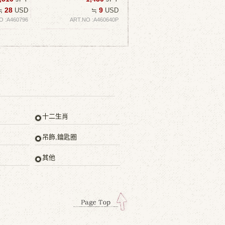
28
9
≒
USD
≒
USD
O :A460796
ART.NO :A460640P
十二生肖
吊飾,鑰匙圈
其他