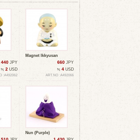
Magnet Ikkyusan
440
660
JPY
JPY
2
4
≒
USD
≒
USD
O :A492062
ART.NO :A492066
Nun (Purple)
,510
1,430
JPY
JPY