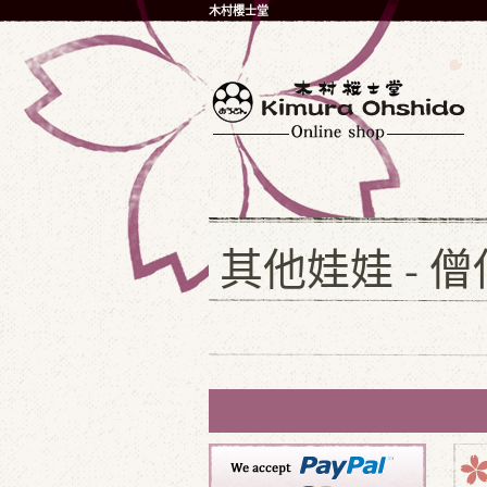
木村櫻士堂
其他娃娃 - 僧侶