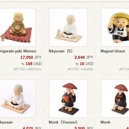
higaraki-yaki Meisou
Ikkyusan（S）
Magnet Unsui
17,050
2,640
JPY
JPY
108
16
≒
USD
≒
USD
ART.NO :AMEISOU
ART.NO :A460845
ART.N
kkyusan
Monk（Yousou）
Monk
4,070
5,500
4
JPY
JPY