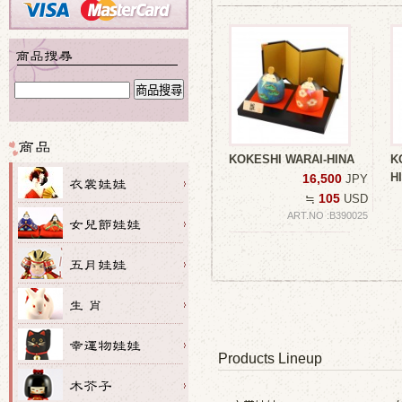
KOKESHI WARAI-HINA
K
H
16,500
JPY
105
≒
USD
ART.NO :B390025
Products Lineup