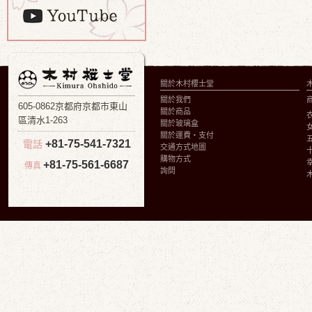
關於木村櫻士堂
關於我們
605-0862京都府京都市東山
關於商品
區清水1-263
關於玻璃盒
關於運費・支付
+81-75-541-7321
電話
交通方式地圖
購物方式
+81-75-561-6687
傳真
詢問