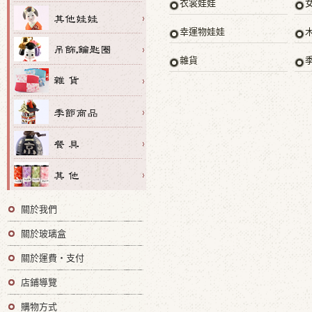
衣裳娃娃
幸運物娃娃
雜貨
關於我們
關於玻璃盒
關於運費・支付
店鋪導覽
購物方式