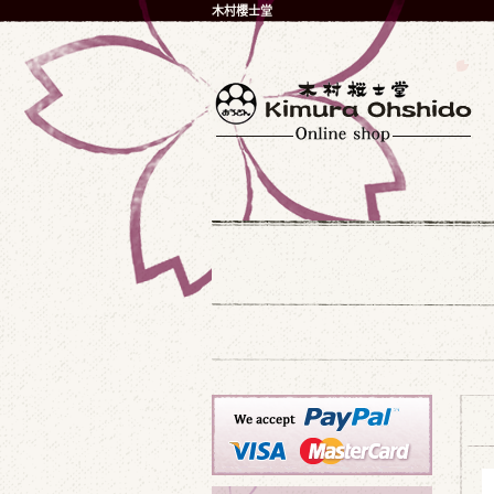
木村櫻士堂