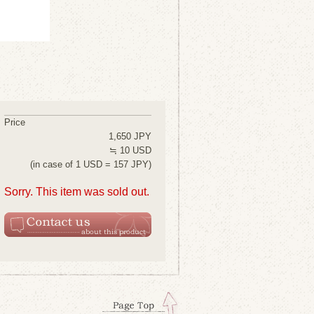
Price
1,650 JPY
≒ 10 USD
(in case of 1 USD = 157 JPY)
Sorry. This item was sold out.