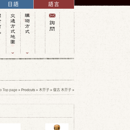
日語
語言
英語
法語
義大利語
西班牙語
德語
中文(簡體字)
俄語
中文(繁體字)
韓語
o Top page
» Prodcuts »
木芥子
»
復古 木芥子
»