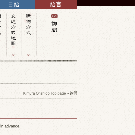
日語
語言
英語
法語
義大利語
西班牙語
德語
中文(簡體字)
俄語
中文(繁體字)
韓語
Kimura Ohshido Top page
» 詢問
 in advance.
.