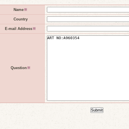
Name
※
Country
E-mail Address
※
Question
※