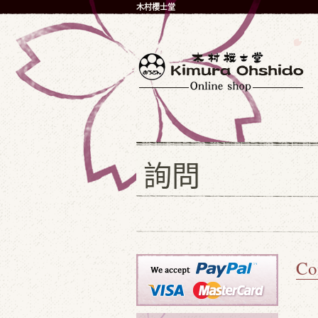
木村櫻士堂
詢問
Co