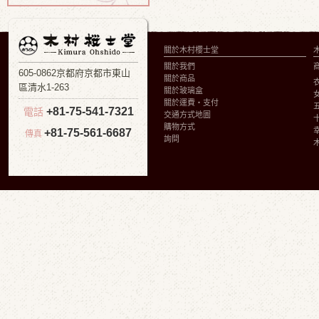
關於木村櫻士堂
關於我們
605-0862京都府京都市東山
關於商品
區清水1-263
關於玻璃盒
關於運費・支付
+81-75-541-7321
電話
交通方式地圖
購物方式
+81-75-561-6687
傳真
詢問