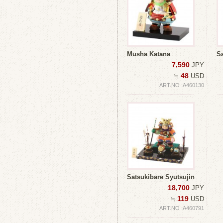
Musha Katana
S
7,590
JPY
48
≒
USD
ART.NO :A460130
Satsukibare Syutsujin
18,700
JPY
119
≒
USD
ART.NO :A460791