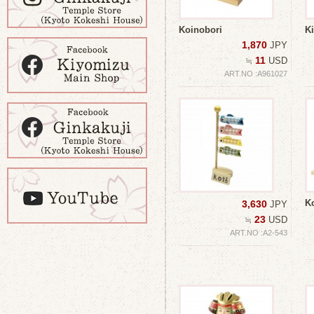
Koinobori
Ki
1,870
JPY
11
≒
USD
ART.NO :A961027
K
3,630
JPY
23
≒
USD
ART.NO :A2-543