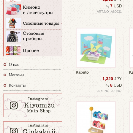
7
≒
USD
ART.NO :A60031
О нас
Kabuto
K
Магазин
1,320
JPY
8
Контакты
≒
USD
ART.NO :A2-507