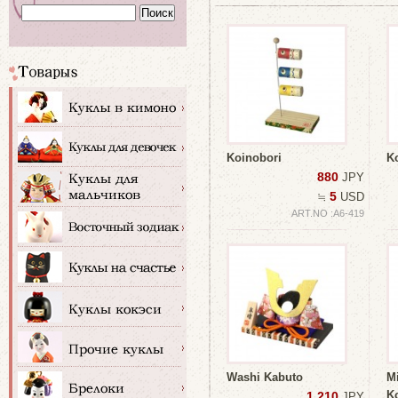
Koinobori
K
880
JPY
5
≒
USD
ART.NO :A6-419
Washi Kabuto
M
K
1,210
JPY