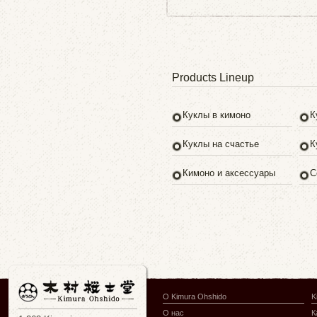
Products Lineup
Куклы в кимоно
К
Куклы на счастье
К
Кимоно и аксессуары
С
О Kimura Ohshido
K
О нас
К