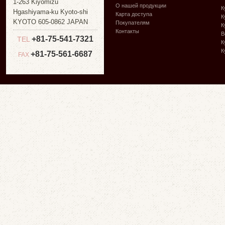
1-263 Kiyomizu
О нашей продукции
К
Hgashiyama-ku Kyoto-shi
Карта доступа
К
KYOTO 605-0862 JAPAN
Покупателям
К
Контакты
В
+81-75-541-7321
TEL
К
К
+81-75-561-6687
FAX