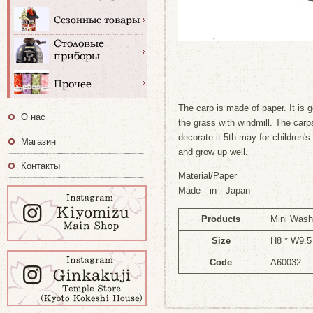
The carp is made of paper. It is 
О нас
the grass with windmill. The carp
decorate it 5th may for children'
Магазин
and grow up well.
Контакты
Material/Paper
Made in Japan
Products
Mini Wash
Size
H8 * W9.5
Code
A60032