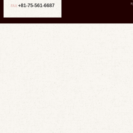
К
+81-75-561-6687
FAX