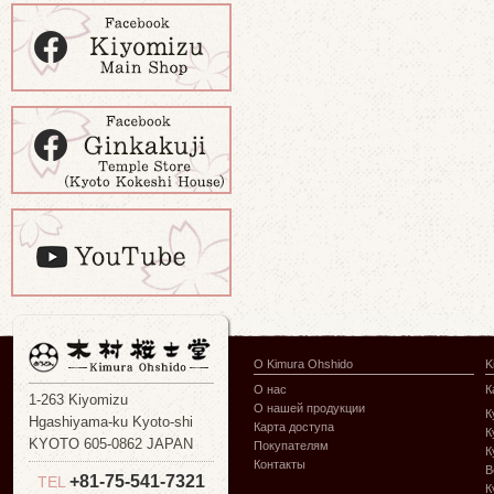
О Kimura Ohshido
K
О нас
К
1-263 Kiyomizu
О нашей продукции
К
Hgashiyama-ku Kyoto-shi
Карта доступа
К
KYOTO 605-0862 JAPAN
Покупателям
К
Контакты
В
+81-75-541-7321
TEL
К