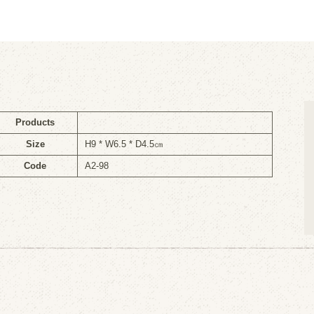
Products
Size
H9 * W6.5 * D4.5㎝
Code
A2-98