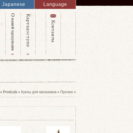
Japanese
Language
English
French
Italy
Spanish
Germany
Chinese
Russian
Taiwanese
Korean
» Prodcuts »
Куклы для мальчиков
»
Прочее
»