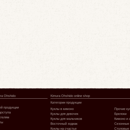
ra Ohshido
Kimura Ohshido online shop
Категории продукции
й продукции
Куклы в кимоно
Прочие ку
доступа
Куклы для девочек
Брелоки
ателям
Куклы для мальчиков
Кимоно и 
ты
Восточный зодиак
Сезонные
Куклы на счастье
Столовые