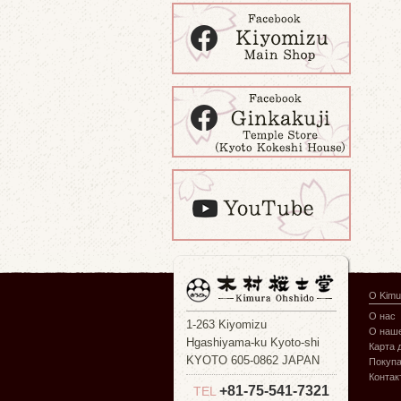
О Kimu
О нас
1-263 Kiyomizu
О наше
Hgashiyama-ku Kyoto-shi
Карта 
KYOTO 605-0862 JAPAN
Покуп
Контак
+81-75-541-7321
TEL