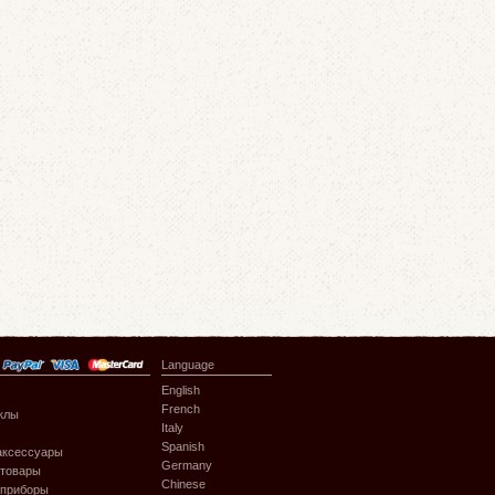
Language
English
French
клы
Italy
Spanish
аксессуары
Germany
 товары
Chinese
 приборы