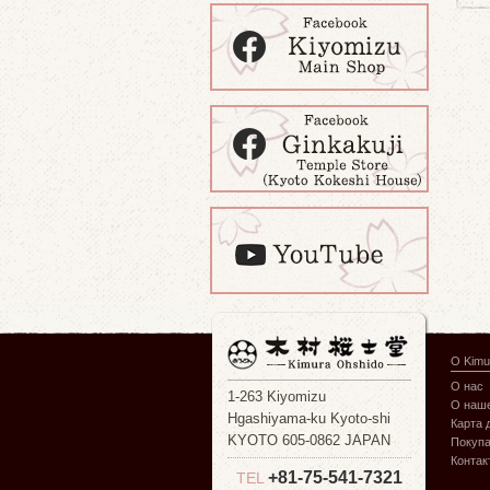
О Kimu
О нас
1-263 Kiyomizu
О наше
Hgashiyama-ku Kyoto-shi
Карта 
KYOTO 605-0862 JAPAN
Покуп
Контак
+81-75-541-7321
TEL