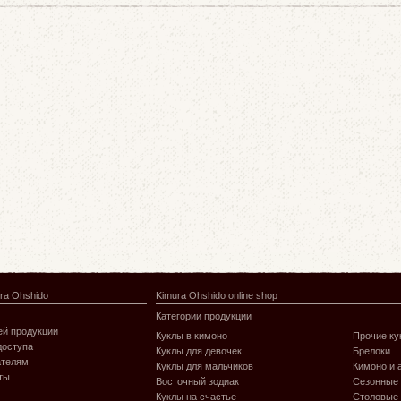
ra Ohshido
Kimura Ohshido online shop
Категории продукции
й продукции
Куклы в кимоно
Прочие ку
доступа
Куклы для девочек
Брелоки
ателям
Куклы для мальчиков
Кимоно и 
ты
Восточный зодиак
Сезонные
Куклы на счастье
Столовые