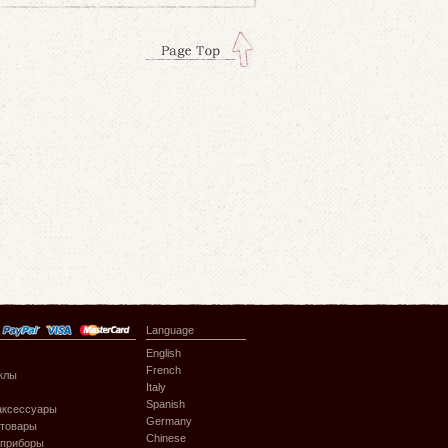
Language
English
French
клы
Italy
Spanish
аксессуары
Germany
 товары
Chinese
 приборы