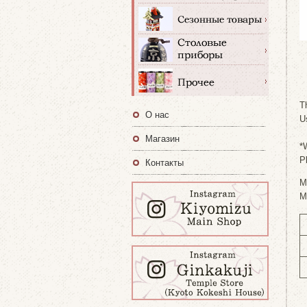
T
О нас
U
Магазин
*
P
Контакты
M
M