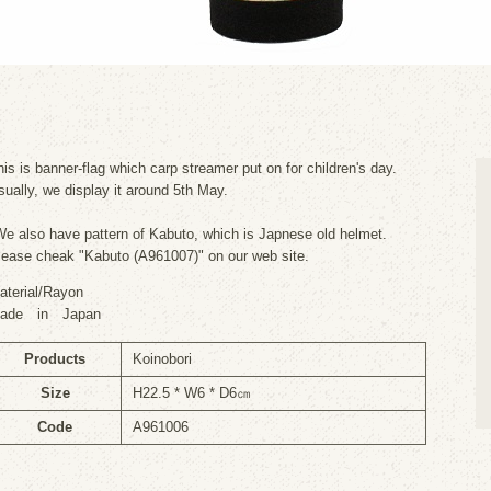
his is banner-flag which carp streamer put on for children's day.
sually, we display it around 5th May.
We also have pattern of Kabuto, which is Japnese old helmet.
lease cheak "Kabuto (A961007)" on our web site.
aterial/Rayon
ade in Japan
Products
Koinobori
Size
H22.5 * W6 * D6㎝
Code
A961006