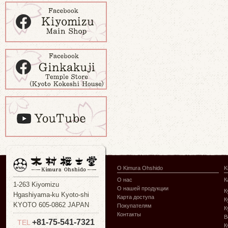
О Kimura Ohshido
K
О нас
К
1-263 Kiyomizu
О нашей продукции
К
Hgashiyama-ku Kyoto-shi
Карта доступа
К
KYOTO 605-0862 JAPAN
Покупателям
К
Контакты
В
+81-75-541-7321
TEL
К