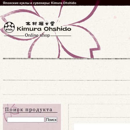
Японские куклы и сувениры: Kimura Ohshido