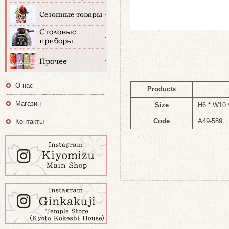
О нас
Products
Магазин
Size
H6 * W10
Code
A49-589
Контакты