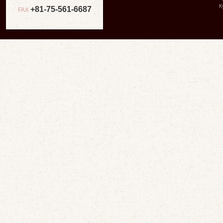
К
+81-75-561-6687
FAX