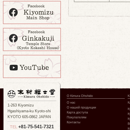
О Kimura Ohshido
K
О нас
К
1-263 Kiyomizu
О нашей продукции
К
Hgashiyama-ku Kyoto-shi
Карта доступа
К
KYOTO 605-0862 JAPAN
Покупателям
К
Контакты
В
+81-75-541-7321
TEL
К