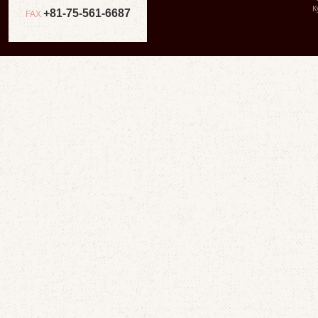
К
+81-75-561-6687
FAX