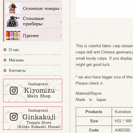
This is colorful fabric carp stream
О нас
crepe doll and Chinese geomancy. 
small lovely carps. If you displa
Магазин
might get good luck.
Контакты
* we also have bigger size of thi
Please check it.
Material/Rayon
Made in Japan
Products
Koinobori
Size
H31 * W9
Code
A960330