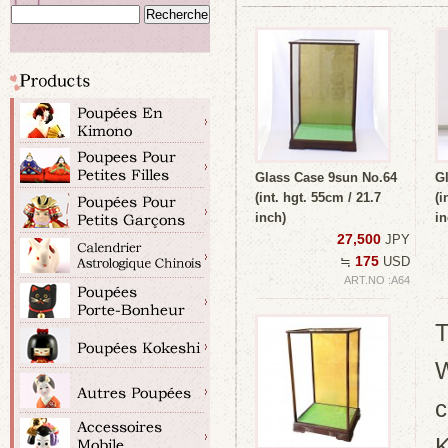
Glass Case 9sun No.64
G
(int. hgt. 55cm / 21.7
(i
inch)
in
27,500
JPY
175
≒
USD
ART.NO :A64
T
W
c
K