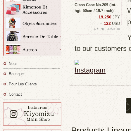
Glass Case No.209 (int.
W
hgt. 50cm / 19.7 inch)
19,250
JPY
p
122
≒
USD
ART.NO :A350310
Y
to our customers 
Nous
Boutique
Pour Les Clients
Contact
Products Lineu