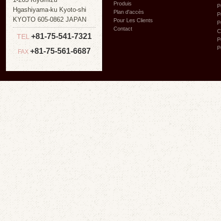
Produis
P
Hgashiyama-ku Kyoto-shi
Plan d'accès
P
KYOTO 605-0862 JAPAN
Pour Les Clients
P
Contact
C
+81-75-541-7321
TEL
P
P
+81-75-561-6687
FAX