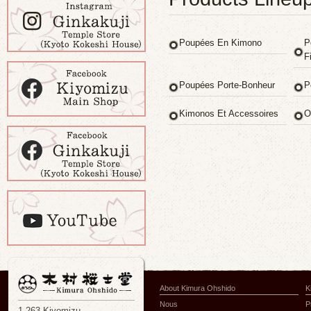
Poupées En Kimono
P
Fi
Poupées Porte-Bonheur
P
Kimonos Et Accessoires
O
About Kimura Ohshido
K
Nous
P
1-263 Kiyomizu