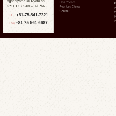
Hgashiyama-ku Kyoto-shi
Plan d'accès
P
KYOTO 605-0862 JAPAN
Pour Les Clients
P
Contact
C
+81-75-541-7321
TEL
P
P
+81-75-561-6687
FAX