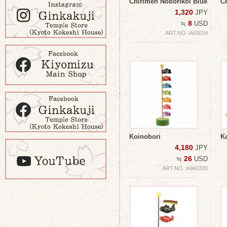
Chirimen Noborikoi Blue
C
1,320
JPY
8
≒
USD
ART.NO :A60034
Koinobori
K
4,180
JPY
26
≒
USD
ART.NO :A960330