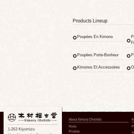
Products Lineup
Poupées En Kimono
P
Fi
Poupées Porte-Bonheur
P
Kimonos Et Accessoires
O
About Kimura Ohshido
K
Nous
P
1-263 Kiyomizu
Produis
P