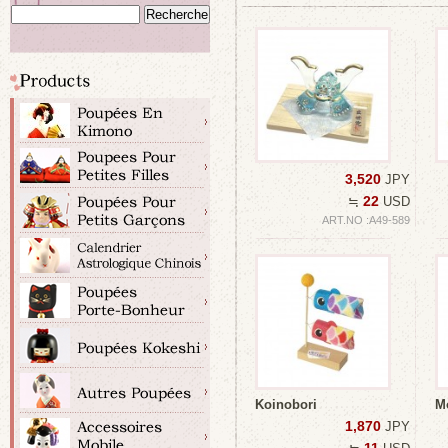
3,520
JPY
22
≒
USD
ART.NO :A49-589
Koinobori
M
1,870
JPY