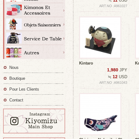
11
≒
USD
ART.NO :A961027
Kintaro
K
Nous
1,980
JPY
12
≒
USD
Boutique
ART.NO :A961043
Pour Les Clients
Contact