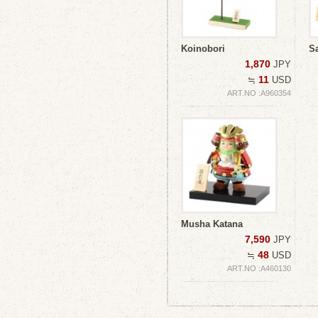
Koinobori
Sa
1,870
JPY
11
≒
USD
ART.NO :A960354
Musha Katana
7,590
JPY
48
≒
USD
ART.NO :A460130