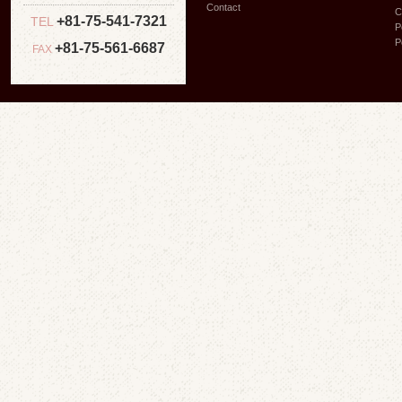
Contact
C
+81-75-541-7321
TEL
P
P
+81-75-561-6687
FAX