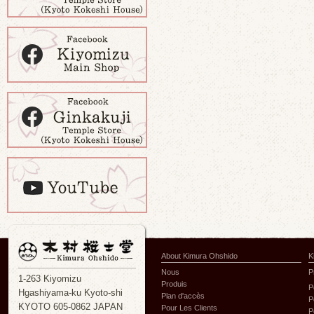
About Kimura Ohshido
K
Nous
P
1-263 Kiyomizu
Produis
P
Hgashiyama-ku Kyoto-shi
Plan d'accès
P
KYOTO 605-0862 JAPAN
Pour Les Clients
P