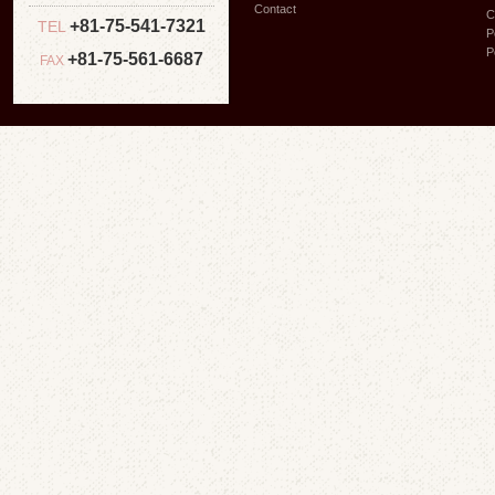
Contact
C
+81-75-541-7321
TEL
P
P
+81-75-561-6687
FAX