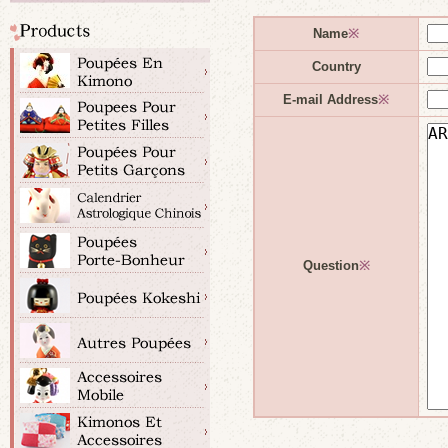
Name
※
Country
E-mail Address
※
Question
※