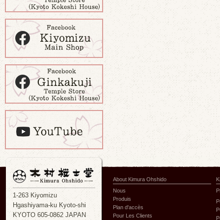
About Kimura Ohshido
K
Nous
P
1-263 Kiyomizu
Produis
P
Hgashiyama-ku Kyoto-shi
Plan d'accès
P
KYOTO 605-0862 JAPAN
Pour Les Clients
P