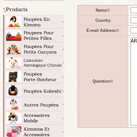
Name
※
Country
E-mail Address
※
Question
※