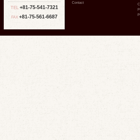
Contact
C
+81-75-541-7321
TEL
P
P
+81-75-561-6687
FAX