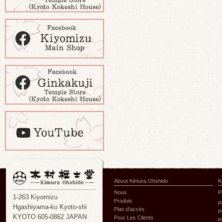
About Kimura Ohshido
K
Nous
P
1-263 Kiyomizu
Produis
P
Hgashiyama-ku Kyoto-shi
Plan d'accès
P
KYOTO 605-0862 JAPAN
Pour Les Clients
P