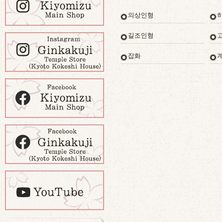
의상인형
길조인형
잡화