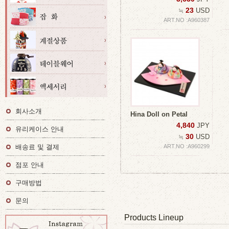
23
≒
USD
ART.NO :A960387
회사소개
Hina Doll on Petal
4,840
JPY
유리케이스 안내
30
≒
USD
배송료 및 결제
ART.NO :A960299
점포 안내
구매방법
문의
Products Lineup