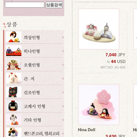
7,040
JPY
44
≒
USD
ART.NO :A1-926
Hina Doll
Hi
3,630
JPY