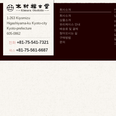
회사소개
회사소개
1-263 Kiyomizu
상품소개
Higashiyama-ku Kyoto-city
유리케이스 안내
Kyoto-prefecture
배송료 및 결제
605-0862
찾아오시는 길
구매방법
+81-75-541-7321
전화
문의
+81-75-561-6687
팩스