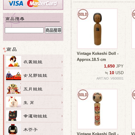
Vintage Kokeshi Doll -
Approx.18.5 cm
1,650
JPY
10
≒
USD
ART.NO :V600001
Vintage Kokeshi Doll -
Vi