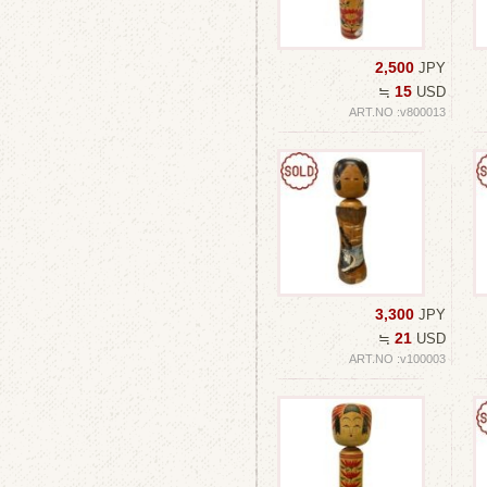
2,500
JPY
15
≒
USD
ART.NO :v800013
3,300
JPY
21
≒
USD
ART.NO :v100003