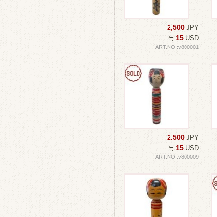
2,500
JPY
15
≒
USD
ART.NO :v800001
2,500
JPY
15
≒
USD
ART.NO :v800009