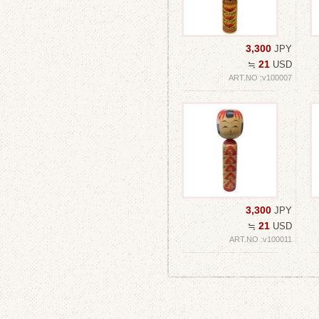
3,300
JPY
21
≒
USD
ART.NO :v100007
3,300
JPY
21
≒
USD
ART.NO :v100011