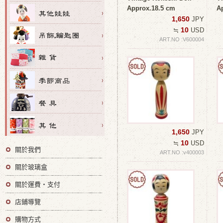
Approx.18.5 cm
A
1,650
JPY
10
≒
USD
ART.NO :V600004
1,650
JPY
10
≒
USD
關於我們
ART.NO :v400003
關於玻璃盒
關於運費・支付
店鋪導覽
購物方式