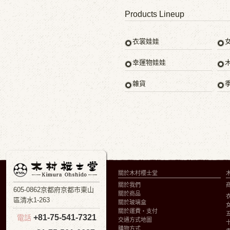
Products Lineup
衣裳娃娃
幸運物娃娃
雜貨
關於木村櫻士堂
關於我們
605-0862京都府京都市東山
關於商品
區清水1-263
關於玻璃盒
關於運費・支付
+81-75-541-7321
電話
交通方式地圖
購物方式