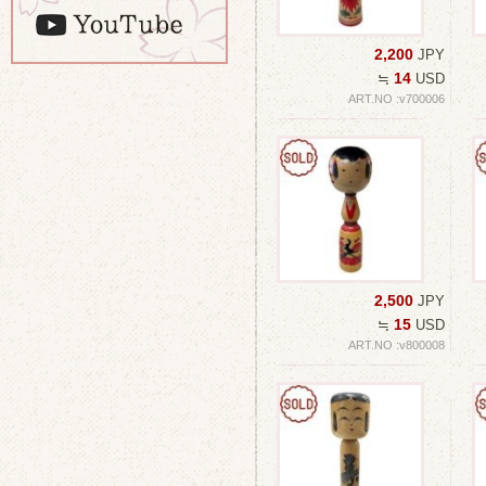
2,200
JPY
14
≒
USD
ART.NO :v700006
2,500
JPY
15
≒
USD
ART.NO :v800008