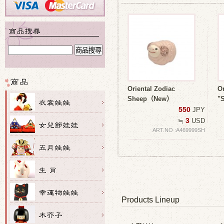
Oriental Zodiac
Or
Sheep（New）
"
550
JPY
3
≒
USD
ART.NO :A469999SH
Products Lineup