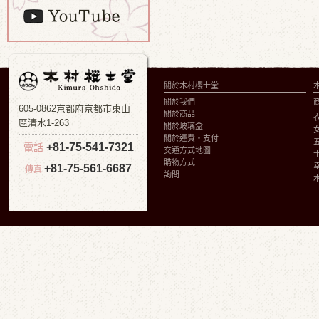
關於木村櫻士堂
關於我們
605-0862京都府京都市東山
關於商品
區清水1-263
關於玻璃盒
關於運費・支付
+81-75-541-7321
電話
交通方式地圖
購物方式
+81-75-561-6687
傳真
詢問