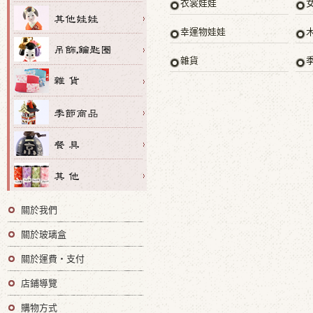
衣裳娃娃
幸運物娃娃
雜貨
關於我們
關於玻璃盒
關於運費・支付
店鋪導覽
購物方式