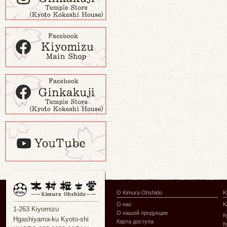
О Kimura Ohshido
K
О нас
К
1-263 Kiyomizu
О нашей продукции
К
Hgashiyama-ku Kyoto-shi
Карта доступа
К