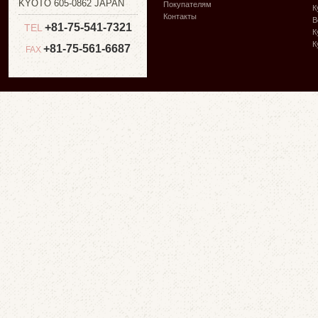
KYOTO 605-0862 JAPAN
Покупателям
К
Контакты
В
+81-75-541-7321
TEL
К
К
+81-75-561-6687
FAX