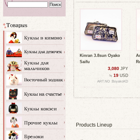
Kinran 3.8sun Oyako
Ao
Saifu
R
3,080
JPY
19
≒
USD
ART.NO :BoyakoKD
Products Lineup