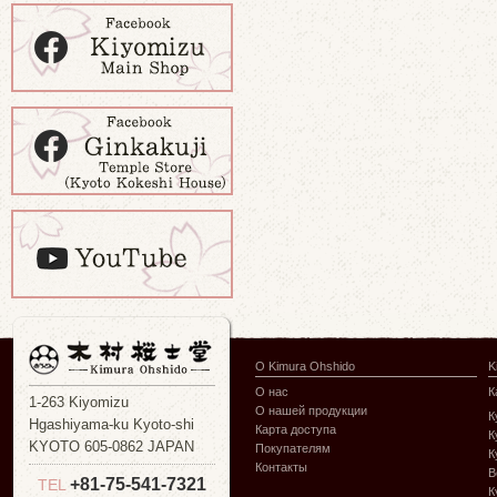
О Kimura Ohshido
K
О нас
К
1-263 Kiyomizu
О нашей продукции
К
Hgashiyama-ku Kyoto-shi
Карта доступа
К
KYOTO 605-0862 JAPAN
Покупателям
К
Контакты
В
+81-75-541-7321
TEL
К