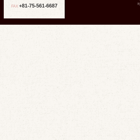
К
+81-75-561-6687
FAX