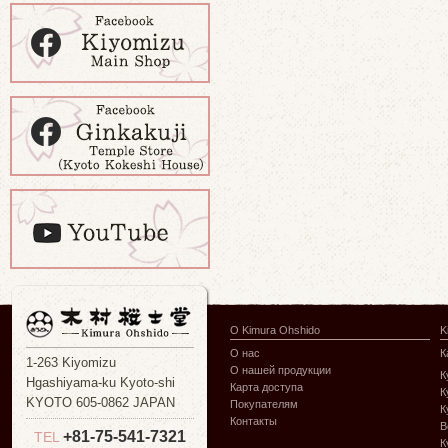
О Kimura Ohshido
K
О нас
К
1-263 Kiyomizu
О нашей продукции
К
Hgashiyama-ku Kyoto-shi
Карта доступа
К
KYOTO 605-0862 JAPAN
Покупателям
К
Контакты
В
+81-75-541-7321
TEL
К