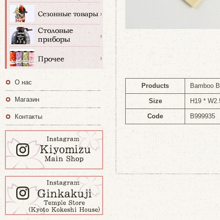
О нас
Products
Bamboo B
Магазин
Size
H19 * W2
Code
B999935
Контакты