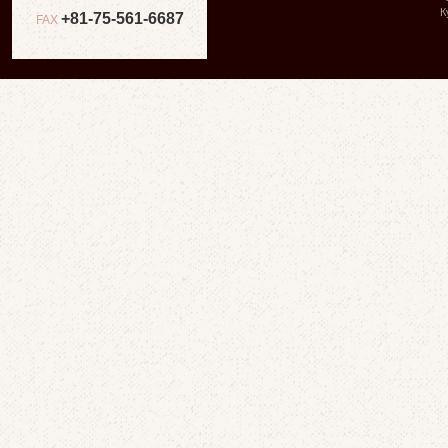
К
+81-75-561-6687
FAX