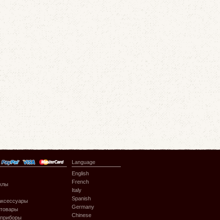
Language
English
French
клы
Italy
Spanish
аксессуары
Germany
 товары
Chinese
 приборы