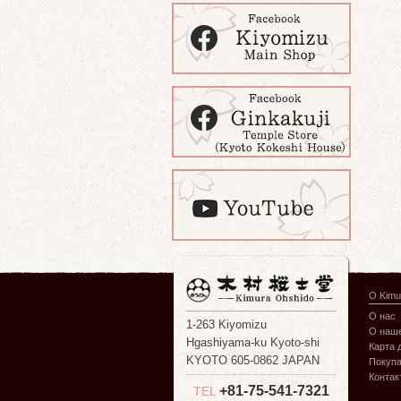
О Kimu
О нас
1-263 Kiyomizu
О наше
Hgashiyama-ku Kyoto-shi
Карта 
KYOTO 605-0862 JAPAN
Покуп
Контак
+81-75-541-7321
TEL