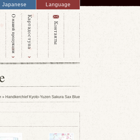
Japanese
Language
English
French
Italy
Spanish
Germany
Chinese
Russian
Taiwanese
Korean
e
и
» Handkerchief Kyoto-Yuzen Sakura Sax Blue