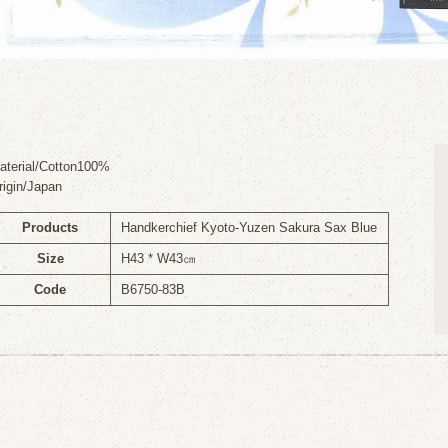
aterial/Cotton100%
rigin/Japan
Products
Handkerchief Kyoto-Yuzen Sakura Sax Blue
Size
H43 * W43㎝
Code
B6750-83B