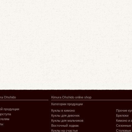
ra Ohshido
Kimura Ohshido online shop
Категории продукции
й продукции
Куклы в кимоно
Прочие ку
доступа
Куклы для девочек
Брелоки
ателям
Куклы для мальчиков
Кимоно и 
ты
Восточный зодиак
Сезонные
Куклы на счастье
Столовые