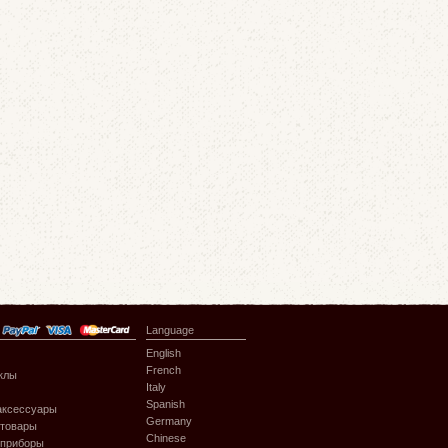
Language
English
French
клы
Italy
Spanish
аксессуары
Germany
 товары
Chinese
 приборы