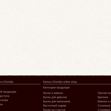
ra Ohshido
Kimura Ohshido online shop
Категории продукции
й продукции
Куклы в кимоно
Прочие ку
доступа
Куклы для девочек
Брелоки
ателям
Куклы для мальчиков
Кимоно и 
ты
Восточный зодиак
Сезонные
Куклы на счастье
Столовые