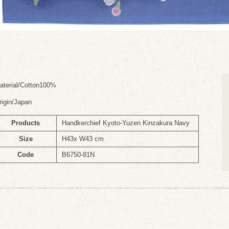
aterial/Cotton100%
rigin/Japan
Products
Handkerchief Kyoto-Yuzen Kinzakura Navy
Size
H43x W43 cm
Code
B6750-81N