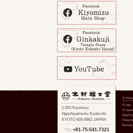
О Kimu
О нас
1-263 Kiyomizu
О наше
Hgashiyama-ku Kyoto-shi
Карта 
KYOTO 605-0862 JAPAN
Покуп
Контак
+81-75-541-7321
TEL