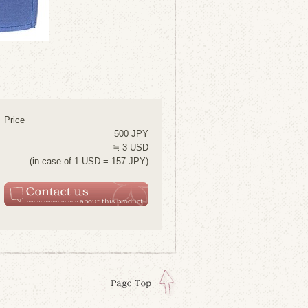
Price
500 JPY
≒ 3 USD
(in case of 1 USD = 157 JPY)