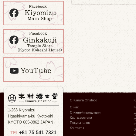
О Kimura Ohshido
K
О нас
К
1-263 Kiyomizu
О нашей продукции
К
Hgashiyama-ku Kyoto-shi
Карта доступа
К
KYOTO 605-0862 JAPAN
Покупателям
К
Контакты
В
+81-75-541-7321
TEL
К