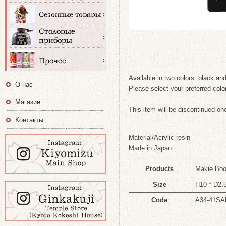
Available in two colors: black an
О нас
Please select your preferred color
Магазин
This item will be discontinued onc
Контакты
Material/Acrylic resin
Made in Japan
Products
Makie Bo
Size
H10 * D2
Code
A34-41S