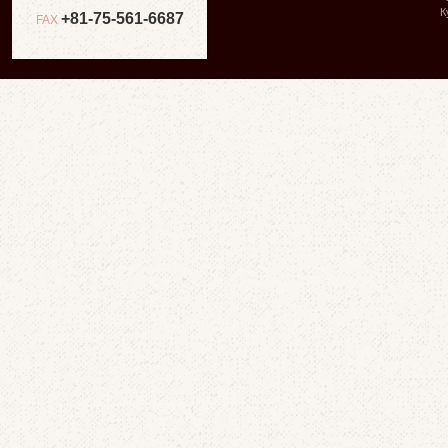
К
+81-75-561-6687
FAX