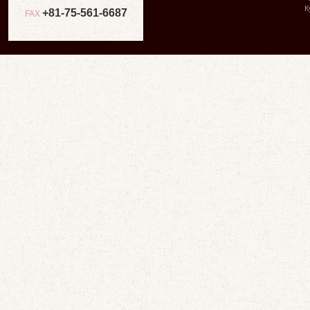
К
+81-75-561-6687
FAX