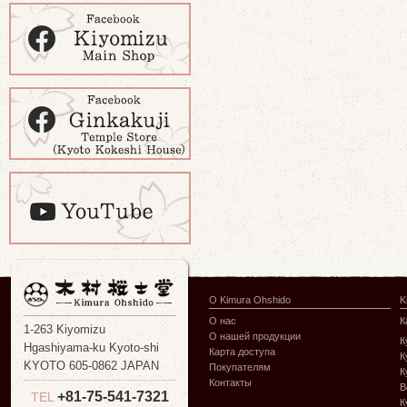
О Kimura Ohshido
K
О нас
К
1-263 Kiyomizu
О нашей продукции
К
Hgashiyama-ku Kyoto-shi
Карта доступа
К
KYOTO 605-0862 JAPAN
Покупателям
К
Контакты
В
+81-75-541-7321
TEL
К