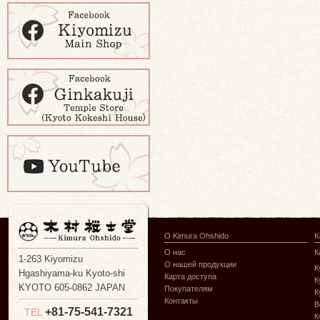
О Kimura Ohshido
K
О нас
К
1-263 Kiyomizu
О нашей продукции
К
Hgashiyama-ku Kyoto-shi
Карта доступа
К
KYOTO 605-0862 JAPAN
Покупателям
К
Контакты
В
+81-75-541-7321
TEL
К