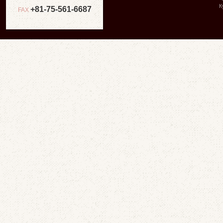
К
+81-75-561-6687
FAX