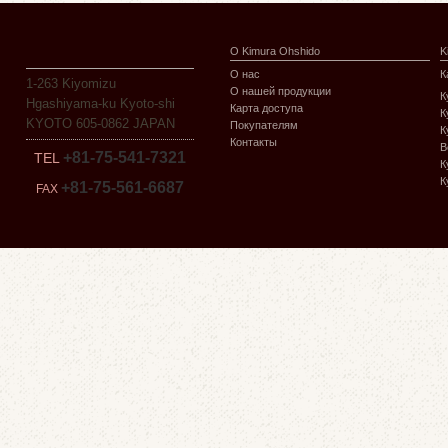
О Kimura Ohshido
K
О нас
К
1-263 Kiyomizu
О нашей продукции
К
Hgashiyama-ku Kyoto-shi
Карта доступа
К
KYOTO 605-0862 JAPAN
Покупателям
К
Контакты
В
+81-75-541-7321
TEL
К
К
+81-75-561-6687
FAX