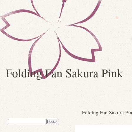
Японские куклы и сувениры: Kimura Ohshido
Folding Fan Sakura Pink
Folding Fan Sakura Pi