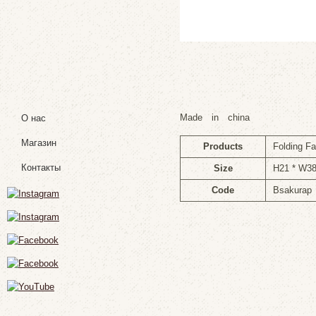
Made in china
О нас
Магазин
Products
Folding F
Контакты
Size
H21 * W3
Code
Bsakurap